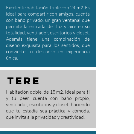
Excelente habitación triple con 24 m2. Es
ideal para compartir con amigos, cuenta
con baño privado, un gran ventanal que
permite la entrada de luz y aire en su
totalidad, ventilador, escritorios y closet.
Además tiene una combinación de
diseño exquisita para los sentidos, que
convierte tu descanso en experiencia
única.
Tere
Habitación doble, de 18 m2. Ideal para ti
y tu peer, cuenta con baño propio,
ventilador, escritorios y closet, haciendo
que tu estadía sea práctica y cómoda,
que invita a la privacidad y creatividad.