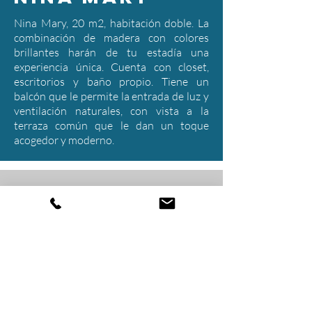
Nina Mary, 20 m2, habitación doble. La
combinación de madera con colores
brillantes harán de tu estadía una
experiencia única. Cuenta con closet,
escritorios y baño propio. Tiene un
balcón que le permite la entrada de luz y
ventilación naturales, con vista a la
terraza común que le dan un toque
acogedor y moderno.
Don carlitos
Don Carlitos te invita a
visitarla.
Habitación sencilla, 13 m2
súper acogedora, con su balcón que le
permite estar siempre iluminada y con
ventilación natural. Cuenta con baño
propio, closet y escritorio. Todo lo que